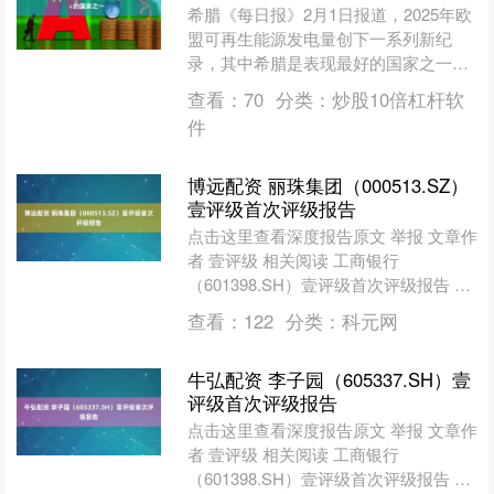
希腊《每日报》2月1日报道，2025年欧
盟可再生能源发电量创下一系列新纪
录，其中希腊是表现最好的国家之一。
根据能源智库Ember发布的《2026年欧
查看：
70
分类：
炒股10倍杠杆软
洲电力展望》....
件
博远配资 丽珠集团（000513.SZ）
壹评级首次评级报告
点击这里查看深度报告原文 举报 文章作
者 壹评级 相关阅读 工商银行
（601398.SH）壹评级首次评级报告 第
一财经“壹评级”2025年首次评级报告 0
查看：
122
分类：
科元网
20....
牛弘配资 李子园（605337.SH）壹
评级首次评级报告
点击这里查看深度报告原文 举报 文章作
者 壹评级 相关阅读 工商银行
（601398.SH）壹评级首次评级报告 第