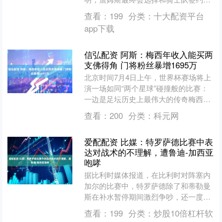
不过钱的问题始终绕不开，而且是个挺
查看：
199
分类：
十大配资平台
大的障....
app下载
信弘配资 阿斯：梅西年收入能买两
支佛得角 门将粉丝暴增1695万
北京时间7月4日上午，世界杯赛场将上
演一场如同“两个星球”碰撞般的比赛：
一边是足坛历史上最伟大的传奇梅西，
另一边则是本届世界杯32强战中最大的
查看：
200
分类：
科元网
黑马——佛得角。 ....
爱配配资 比媒：特罗萨德比赛中表
达对战术的不理解，遭鲁迪-加西亚
咆哮
据比利时媒体报道，在比利时对阵塞内
加尔的比赛中，特罗萨德除了和蒂勒曼
斯在补水暂停期间激烈争吵，还一度和
主教练鲁迪-加西亚呛起来。 在比利时
查看：
199
分类：
炒股10倍杠杆软
对阵塞内加尔的比赛下半....