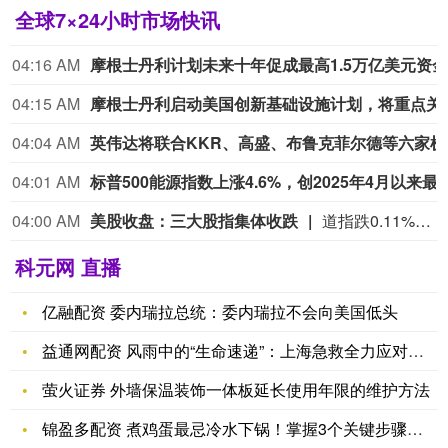
全球7×24小时市场快讯
04:16 AM
04:15 AM
摩根士丹利启动美国创新基础设
04:04 AM
英伟达将联
04:01 AM
标普500能源指数上涨4.6%，创202
优
04:00 AM
美股收盘：三大股指集体收跌
道指跌0.11%，标普500指数跌0.06%，纳指跌0.32%。Coherent Corp跌14.23%，Lumentum Holdings Inc. Common Stock When Issued跌8.56%，Ciena科技跌5.98%，Verisk Analytics跌5.55%，Arm Holdings Plc跌5.23%。“七姐妹”方面：亚马逊涨1.30%，微软涨1.23%，特斯拉涨0.70%，谷歌涨0.69%，Meta Platforms涨0.48%，苹果跌1.56%，英伟达跌2.87%。
速
配
科元网 直播
资
上
海
亿融配资 委内瑞拉总统：委内瑞拉不会向美国低头
重
益通网配资 风雨中的“生命速递”：上海急救全力应对台风“竹节
要
通
萤火证券 外墙保温装饰一体板延长使用年限的维护方法
知：
赢
历
锦盈多配资 煮鸡蛋最忌冷水下锅！掌握3个关键步骤，鸡蛋鲜嫩不
盈
时