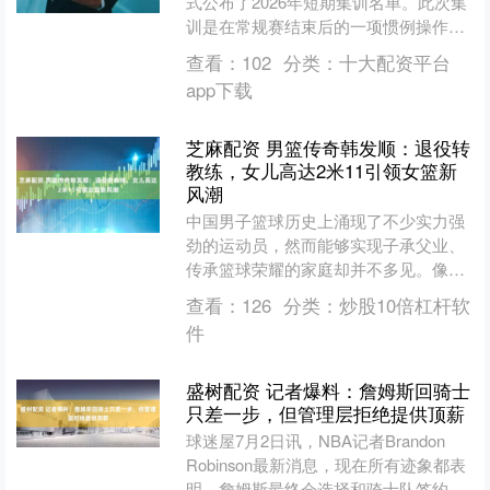
式公布了2026年短期集训名单。此次集
训是在常规赛结束后的一项惯例操作，
主要目的是发掘潜力新人和锤炼年轻力
查看：
102
分类：
十大配资平台
量，为未来国家....
app下载
芝麻配资 男篮传奇韩发顺：退役转
教练，女儿高达2米11引领女篮新
风潮
中国男子篮球历史上涌现了不少实力强
劲的运动员，然而能够实现子承父业、
传承篮球荣耀的家庭却并不多见。像王
治郅、巴特尔、李楠等名宿的子女虽然
查看：
126
分类：
炒股10倍杠杆软
拥有顶尖的篮球天赋，但在....
件
盛树配资 记者爆料：詹姆斯回骑士
只差一步，但管理层拒绝提供顶薪
球迷屋7月2日讯，NBA记者Brandon
Robinson最新消息，现在所有迹象都表
明，詹姆斯最终会选择和骑士队签约。