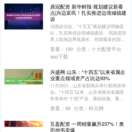
鼎冠配资 新华鲜报·规划建议新看
点|兴边富民！扎实推进边境城镇建
设
治国必治边。“十五五”规划建议明确提
出，扎实推进边境城镇建设。 我国是世
界上陆地边界线最长、邻国最多的国家
之一。有关统计数据显示，我国陆地边
查看：
190
分类：
十大配资平台
境线长约2.2万公里....
app下载
兴盛网 山东：“十四五”以来省属企
业重点领域资产占比达93%
11月26日，山东省新闻办举行新闻发布
会。“十四五”以来，山东省推动省属国
有资本向“十强”产业、基础设施、重要
矿产资源及公共服务领域集中，相关重
查看：
99
分类：
科元网
点领域资产占比达....
互盈配资 一周销量飙升237%！奥
司他韦卖爆