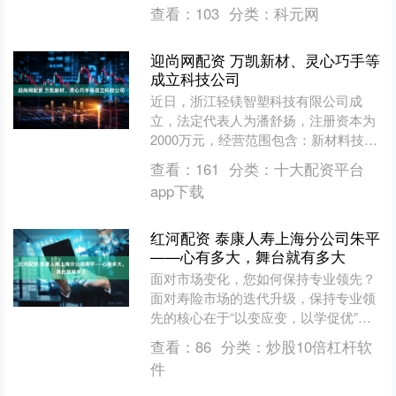
持“恒星理论”的长期主义，依托泰康精
查看：
103
分类：
科元网
英财富学院，深耕“....
迎尚网配资 万凯新材、灵心巧手等
成立科技公司
近日，浙江轻镁智塑科技有限公司成
立，法定代表人为潘舒扬，注册资本为
2000万元，经营范围包含：新材料技术
推广服务；新材料技术研发；金属制品
查看：
161
分类：
十大配资平台
研发；塑料制品制造等。....
app下载
红河配资 泰康人寿上海分公司朱平
——心有多大，舞台就有多大
面对市场变化，您如何保持专业领先？
面对寿险市场的迭代升级，保持专业领
先的核心在于“以变应变，以学促优”。
我始终坚信“停止学习就无法适应新寿险
查看：
86
分类：
炒股10倍杠杆软
的道路”，从201....
件