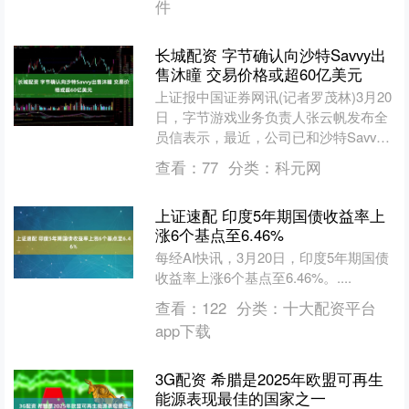
件
长城配资 字节确认向沙特Savvy出
售沐瞳 交易价格或超60亿美元
上证报中国证券网讯(记者罗茂林)3月20
日，字节游戏业务负责人张云帆发布全
员信表示，最近，公司已和沙特Savvy
Games Group(下称Savvy)签署协....
查看：
77
分类：
科元网
上证速配 印度5年期国债收益率上
涨6个基点至6.46%
每经AI快讯，3月20日，印度5年期国债
收益率上涨6个基点至6.46%。....
查看：
122
分类：
十大配资平台
app下载
3G配资 希腊是2025年欧盟可再生
能源表现最佳的国家之一