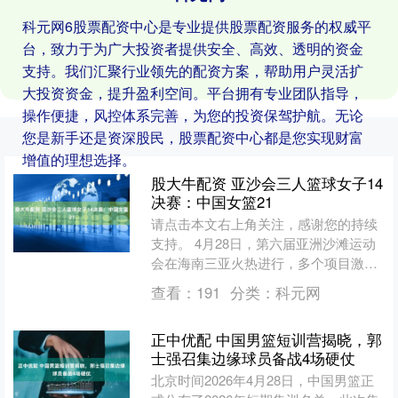
科元网6股票配资中心是专业提供股票配资服务的权威平
台，致力于为广大投资者提供安全、高效、透明的资金
支持。我们汇聚行业领先的配资方案，帮助用户灵活扩
大投资资金，提升盈利空间。平台拥有专业团队指导，
操作便捷，风控体系完善，为您的投资保驾护航。无论
您是新手还是资深股民，股票配资中心都是您实现财富
增值的理想选择。
股大牛配资 亚沙会三人篮球女子14
决赛：中国女篮21
请点击本文右上角关注，感谢您的持续
支持。 4月28日，第六届亚洲沙滩运动
会在海南三亚火热进行，多个项目激烈
竞逐中备受关注的三人篮球女子1/4决赛
查看：
191
分类：
科元网
也顺利打响。中国....
正中优配 中国男篮短训营揭晓，郭
士强召集边缘球员备战4场硬仗
北京时间2026年4月28日，中国男篮正