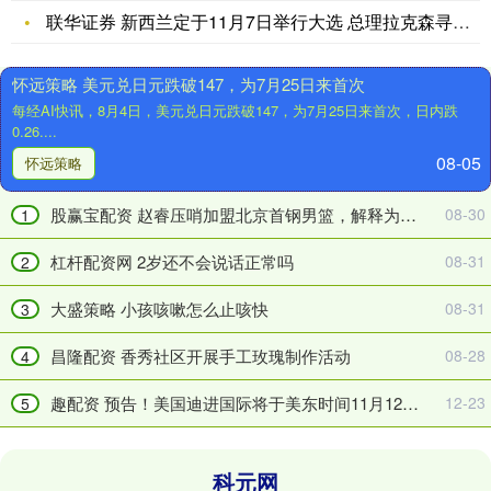
配
4
联华证券 新西兰定于11月7日举行大选 总理拉克森寻求连任
资
个
WTI
月，
怀远策略 美元兑日元跌破147，为7月25日来首次
5
涉
每经AI快讯，8月4日，美元兑日元跌破147，为7月25日来首次，日内跌
月
及
0.26....
原
2.5
08-05
油
万
怀远策略
期
余
货
户
股赢宝配资 赵睿压哨加盟北京首钢男篮，解释为何选择24号球衣
08-30
1
收
家
跌
庭！
杠杆配资网 2岁还不会说话正常吗
08-31
2
0.11
一
美
区
大盛策略 小孩咳嗽怎么止咳快
08-31
3
元
刚
跌
刚
昌隆配资 香秀社区开展手工玫瑰制作活动
08-28
4
幅
公
趣配资 预告！美国迪进国际将于美东时间11月12日盘后披露财报
12-23
0.16%
告
5
科元网