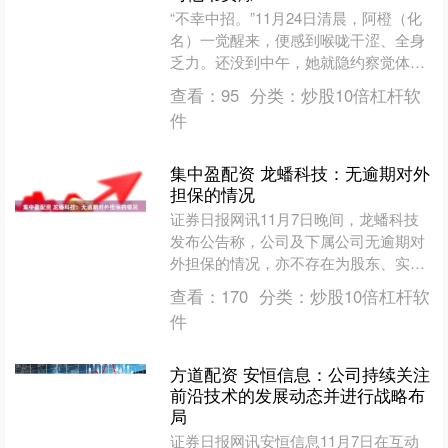
“不幸中招。”11月24日清晨，阿橙（化
名）一觉醒来，便感到喉咙干涩、全身
乏力。还没到中午，她就隐约察觉体温
升高，与前些日子的风寒感冒症状相
查看：
95
分类：
炒股10倍杠杆软
比，“这种感觉截然不....
件
集中盈配资 龙蟠科技：无逾期对外
担保的情况
证券日报网讯11月7日晚间，龙蟠科技
发布公告称，公司及下属公司无逾期对
外担保的情况，亦不存在为股东、实际
控制人及其关联方提供担保的情况。 海
查看：
170
分类：
炒股10倍杠杆软
量资讯、精准解读，尽....
件
方道配资 安恒信息：公司持续关注
前沿技术的发展动态并进行战略布
局
证券日报网讯安恒信息11月7日在互动